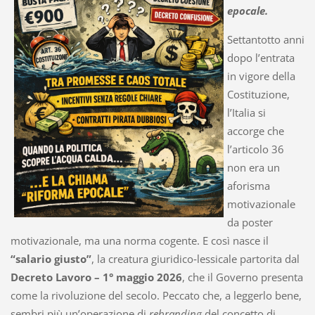
epocale.
Settantotto anni
dopo l’entrata
in vigore della
Costituzione,
l’Italia si
accorge che
l’articolo 36
non era un
aforisma
motivazionale
da poster
motivazionale, ma una norma cogente. E così nasce il
“salario giusto”
, la creatura giuridico‑lessicale partorita dal
Decreto Lavoro – 1° maggio 2026
, che il Governo presenta
come la rivoluzione del secolo. Peccato che, a leggerlo bene,
sembri più un’operazione di
rebranding
del concetto di