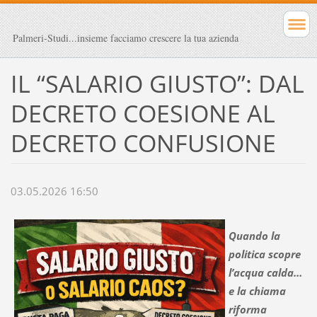
Palmeri-Studi...insieme facciamo crescere la tua azienda
IL “SALARIO GIUSTO”: DAL
DECRETO COESIONE AL
DECRETO CONFUSIONE
03.05.2026 16:50
Quando la
politica scopre
l’acqua calda…
e la chiama
riforma