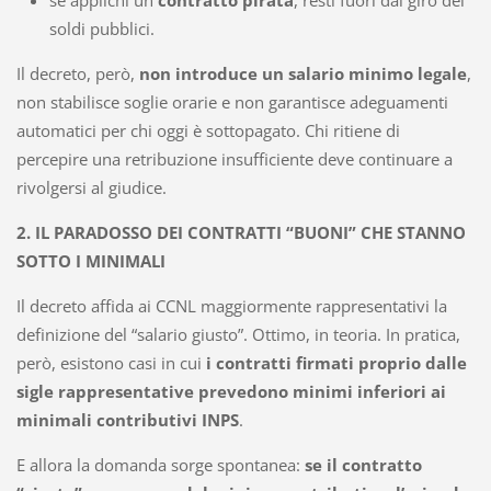
se applichi un
contratto pirata
, resti fuori dal giro dei
soldi pubblici.
Il decreto, però,
non introduce un salario minimo legale
,
non stabilisce soglie orarie e non garantisce adeguamenti
automatici per chi oggi è sottopagato. Chi ritiene di
percepire una retribuzione insufficiente deve continuare a
rivolgersi al giudice.
2. IL PARADOSSO DEI CONTRATTI “BUONI” CHE STANNO
SOTTO I MINIMALI
Il decreto affida ai CCNL maggiormente rappresentativi la
definizione del “salario giusto”. Ottimo, in teoria. In pratica,
però, esistono casi in cui
i contratti firmati proprio dalle
sigle rappresentative prevedono minimi inferiori ai
minimali contributivi INPS
.
E allora la domanda sorge spontanea:
se il contratto