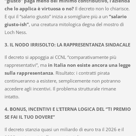
“giusto” paga meno del minimo contributivo, l’azienda
che lo applica è virtuosa o no?
Il decreto non lo chiarisce.
E qui il “salario giusto” inizia a somigliare più a un
“salario
giusto-ish”
, una creatura mitologica degna del mostro di
Loch Ness.
3. IL NODO IRRISOLTO: LA RAPPRESENTANZA SINDACALE
Il decreto si appoggia ai CCNL “comparativamente più
rappresentativi”, ma
in Italia non esiste ancora una legge
sulla rappresentanza
. Risultato: i contratti pirata
continueranno a esistere, semplicemente non potranno
accedere agli incentivi. Il problema strutturale rimane
intatto.
4. BONUS, INCENTIVI E L’ETERNA LOGICA DEL “TI PREMIO
SE FAI IL TUO DOVERE”
Il decreto stanzia quasi un miliardo di euro tra il 2026 e il