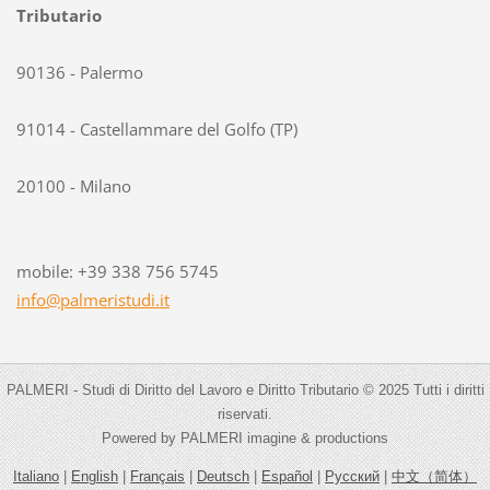
Tributario
90136 - Palermo
91014 - Castellammare del Golfo (TP)
20100 - Milano
mobile: +39 338 756 5745
info@pal
meristud
i.it
PALMERI - Studi di Diritto del Lavoro e Diritto Tributario © 2025 Tutti i diritti
riservati.
Powered by PALMERI imagine & productions
Italiano
|
English
|
Français
|
Deutsch
|
Español
|
Русский
|
中文（简体）