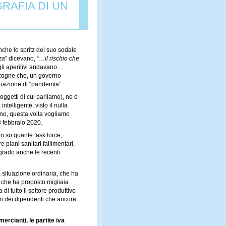
RAFIA DI UN
nche lo spritz del suo sodale
za
” dicevano, “…
il rischio che
e gli aperitivi andavano…
enzogne che, un governo
ituazione di “pandemia”
oggetti di cui parliamo), né è
telligente, visto il nulla
 no, questa volta vogliamo
3 febbraio 2020.
n so quante task force,
piani sanitari fallimentari,
grado anche le recenti
 situazione ordinaria, che ha
, che ha proposto migliaia
i tutto il settore produttivo
ri dei dipendenti che ancora
mercianti, le partite iva