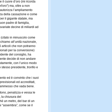
 il cuore d’oro (mi ricorda
'oro") ma, oltre a non
é autorizza l’ampliamento
nza della cassazione e come
per il gigante statale, ma
uon padre di famiglia,
variate decine di miliardi ad
 (citato in minuscolo come
richiamo all’unità nazionale,
6 articoli che non potranno
zionali per la conversione)
idente del consiglio, ha
amente decide di non andare
iustamente, con l’unico modo
 stesso presidente, tronfio e
cento ed è convinto che i suoi
revisionali ed accreditati,
o ammesso che vada bene.
rtono, penalizza e vessa le
, la chiusura del
hè un metro, del bar di un
si “assembra”, come se il