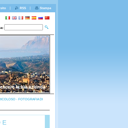
sito
RSS
Stampa
ca:
escere la tua azienda
ICOLOSO - FOTOGRAFIA DI
 E