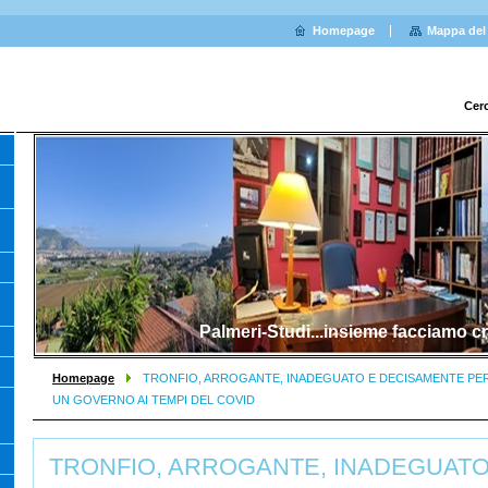
Homepage
Mappa del 
Cer
Palmeri-Studi...insieme facciamo cr
Homepage
TRONFIO, ARROGANTE, INADEGUATO E DECISAMENTE PER
UN GOVERNO AI TEMPI DEL COVID
TRONFIO, ARROGANTE, INADEGUATO