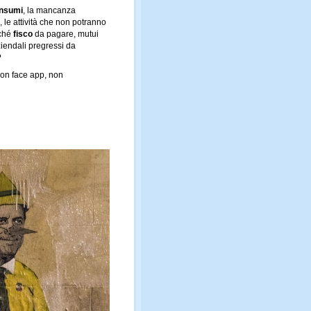
nsumi
, la mancanza
, le attività che non potranno
oché
fisco
da pagare, mutui
ziendali pregressi da
?
 con face app, non