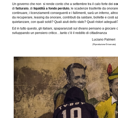
Un governo che non si rende conto che a settembre tra il calo forte dei
co
di
fatturato
, di
liquidità a fondo perduto
, le scadenze trasferite da onorare
continuare, i licenziamenti conseguenti e i fallimenti, sarà un inferno, altr
da recuperare, leasing da onorare, contributi da saldare, bollette e costi a
quietanzare, con quali soldi? Quali aiuti dello stato? Quali ristori adeguati
Ed in tutto questo, gli italiani, spaparanzati sul divano pensano a giocare
sviluppando un pensiero critico…tanto c’è il reddito di cittadinanza
Luciano Palmeri
(Riproduzione ©riservata)