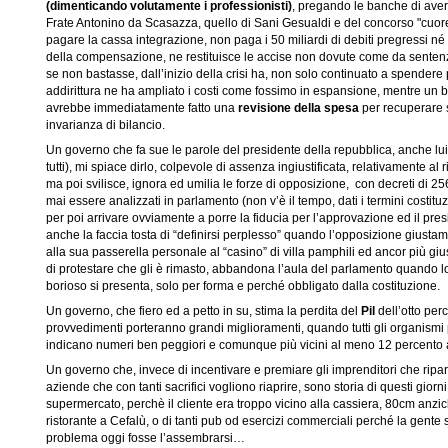
(dimenticando volutamente i professionisti)
, pregando le banche di avere
Frate Antonino da Scasazza, quello di Sani Gesualdi e del concorso "cuoret
pagare la cassa integrazione, non paga i 50 miliardi di debiti pregressi n
della compensazione, ne restituisce le accise non dovute come da sente
se non bastasse, dall’inizio della crisi ha, non solo continuato a spendere 
addirittura ne ha ampliato i costi come fossimo in espansione, mentre un b
avrebbe immediatamente fatto una
revisione della spesa
per recuperare s
invarianza di bilancio.
Un governo che fa sue le parole del presidente della repubblica, anche lui
tutti), mi spiace dirlo, colpevole di assenza ingiustificata, relativamente al 
ma poi svilisce, ignora ed umilia le forze di opposizione, con decreti di 25
mai essere analizzati in parlamento (non v’è il tempo, dati i termini costitu
per poi arrivare ovviamente a porre la fiducia per l’approvazione ed il pres
anche la faccia tosta di “definirsi perplesso” quando l’opposizione giust
alla sua passerella personale al “casino” di villa pamphili ed ancor più g
di protestare che gli è rimasto, abbandona l’aula del parlamento quando lo
borioso si presenta, solo per forma e perché obbligato dalla costituzione.
Un governo, che fiero ed a petto in su, stima la perdita del
Pil
dell’otto per
provvedimenti porteranno grandi miglioramenti, quando tutti gli organismi p
indicano numeri ben peggiori e comunque più vicini al meno 12 percent
Un governo che, invece di incentivare e premiare gli imprenditori che ripa
aziende che con tanti sacrifici vogliono riaprire, sono storia di questi giorni
supermercato, perchè il cliente era troppo vicino alla cassiera, 80cm anzic
ristorante a Cefalù, o di tanti pub od esercizi commerciali perché la gente 
problema oggi fosse l’assembrarsi…