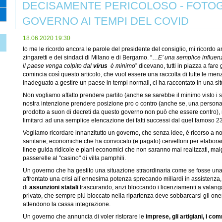
DECISAMENTE PERICOLOSO - FOTOG
GOVERNO AI TEMPI DEL COVID
18.06.2020 19:30
Io me le ricordo ancora le parole del presidente del consiglio, mi ricordo a
zingaretti e dei sindaci di Milano e di Bergamo. “…
E’ una semplice influen
il paese venga colpito dal
virus
è minimo
” dicevano, tutti in piazza a far
comincia così questo articolo, che vuol essere una raccolta di tutte le m
inadeguato a gestire un paese in tempi normali, ci ha raccontato in una s
Non vogliamo affatto prendere partito (anche se sarebbe il minimo visto i s
nostra intenzione prendere posizione pro o contro (anche se, una persona in
prodotto a suon di decreti da questo governo non può che essere contro),
limitarci ad una semplice elencazione dei fatti successi dal quel famoso 2
Vogliamo ricordare innanzitutto un governo, che senza idee, è ricorso a no
sanitarie, economiche che ha convocato (e pagato) cervelloni per elaborare 
linee guida ridicole e piani economici che non saranno mai realizzati, mal
passerelle al "casino" di villa pamphili.
Un governo che ha gestito una situazione straordinaria come se fosse una
affrontato una crisi all’ennesima potenza sprecando miliardi in assistenza
di
assunzioni statali
trascurando, anzi bloccando i licenziamenti a valanga d
privato, che sempre più bloccato nella ripartenza deve sobbarcarsi gli one
attendono la cassa integrazione.
Un governo che annuncia di voler ristorare le
imprese, gli artigiani, i com