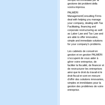
gestione dei problemi della
vostra impresa.
PALMERI
ManagementConsulting Firms
deal with helping you manage
your company, dealing with Tax
Facilitating, financing and
corporate restructuring as well
as Labor Law and Tax Law and
are able to offer innovative,
simple and immediate solutions
for your company's problems.
Les cabinets de conseil en
gestion et en gestion PALMERI
s’occupent de vous aider à
gérer votre entreprise, de
faciliter la fiscalité, de financer et
de restructurer les entreprises
ainsi que le droit du travail et le
droit fiscal et sont en mesure
d’offrir des solutions innovantes,
simples et immédiates pour la
gestion des problèmes de votre
entreprise.