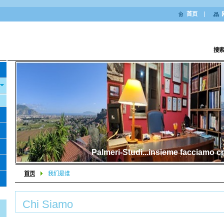
首页
搜
Palmeri-Studi...insieme facciamo cr
首页
我们是谁
Chi Siamo